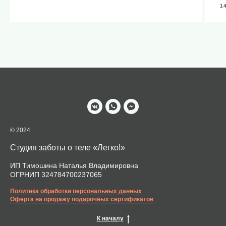
1
© 2024
Студия заботы о теле «Легко!»
ИП Тимошина Наталья Владимировна
ОГРНИП 324784700237065
Политика обработки персональных данных
Оферта на продажу подарочных сертификатов
К началу