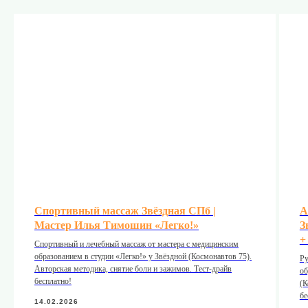
Спортивный массаж Звёздная СПб |
А
Мастер Илья Тимошин «Легко!»
З
+
Спортивный и лечебный массаж от мастера с медицинским
образованием в студии «Легко!» у Звёздной (Космонавтов 75).
Ру
Авторская методика, снятие боли и зажимов. Тест-драйв
об
бесплатно!
(К
бе
14.02.2026